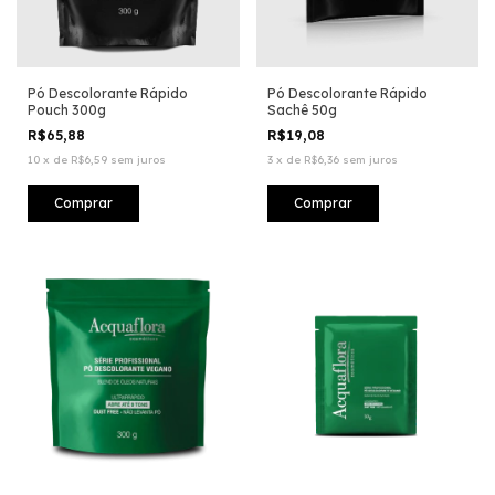
Pó Descolorante Rápido
Pó Descolorante Rápido
Pouch 300g
Sachê 50g
R$65,88
R$19,08
10
x
de
R$6,59
sem juros
3
x
de
R$6,36
sem juros