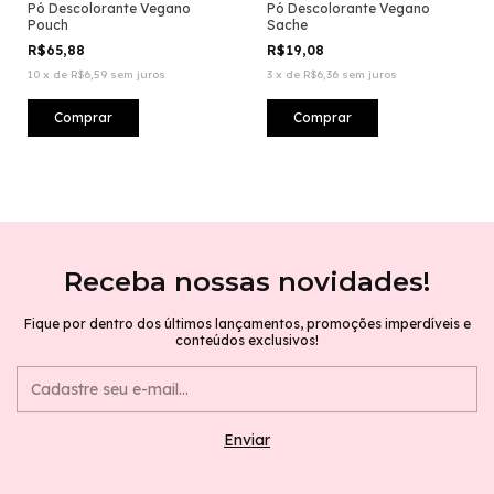
Pó Descolorante Vegano
Pó Descolorante Vegano
Pouch
Sache
R$65,88
R$19,08
10
x
de
R$6,59
sem juros
3
x
de
R$6,36
sem juros
Receba nossas novidades!
Fique por dentro dos últimos lançamentos, promoções imperdíveis e
conteúdos exclusivos!