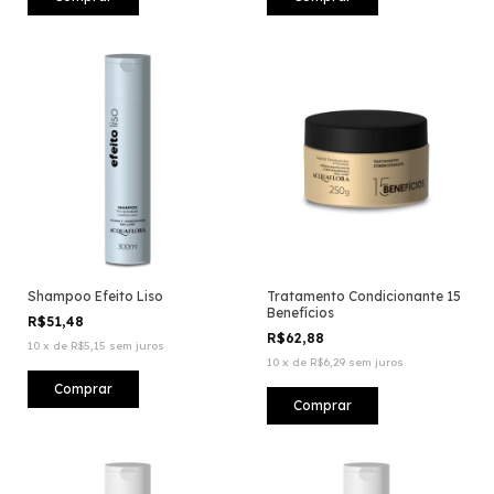
Shampoo Efeito Liso
Tratamento Condicionante 15
Benefícios
R$51,48
R$62,88
10
x
de
R$5,15
sem juros
10
x
de
R$6,29
sem juros