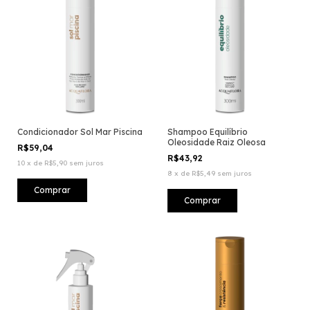
Condicionador Sol Mar Piscina
Shampoo Equilíbrio
Oleosidade Raiz Oleosa
R$59,04
R$43,92
10
x
de
R$5,90
sem juros
8
x
de
R$5,49
sem juros