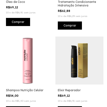
Óleo de Coco
Tratamento Condicionante
Hidratação Intensiva
R$69,12
R$62,88
10
x
de
R$6,91
sem juros
10
x
de
R$6,29
sem juros
Shampoo Nutrição Celular
Elixir Reparador
R$54,00
R$69,12
10
x
de
R$5,40
sem juros
10
x
de
R$6,91
sem juros