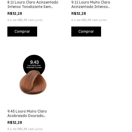
8.11 Louro Claro Acinzentado
9.11 Louro Muito Claro
Intenso Tonalizante Sem
Acinzentado Intenso
Amônia
Tonalizante Sem Amônia
R$32,28
R$32,28
6
x
de
R$5,38
sem juros
6
x
de
R$5,38
sem juros
9.43 Louro Muiro Claro
Acobreado Dourado
Tonalizante Sem Amônia
R$32,28
6
x
de
R$5,38
sem juros