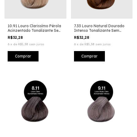
10.91 Louro Clarissímo Pérola
7.33 Louro Natural Dourado
Acinzentado Tonalizante Sem
Intenso Tonalizante Sem
Amônia
Amônia
R$32,28
R$32,28
6
x
de
R$5,38
sem juros
6
x
de
R$5,38
sem juros