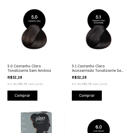
5.0 Castanho Claro
5.1 Castanho Claro
Tonalizante Sem Amônia
Acinzentado Tonalizante Sem
Amônia
R$32,28
R$32,28
6
x
de
R$5,38
sem juros
6
x
de
R$5,38
sem juros