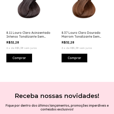
8.11 Louro Claro Acinzentado
8.37 Louro Claro Dourado
Intenso Tonalizante Sem
Marrom Tonalizante Sem
Amônia
Amônia
R$32,28
R$32,28
6
x
de
R$5,38
sem juros
6
x
de
R$5,38
sem juros
Receba nossas novidades!
Fique por dentro dos últimos lançamentos, promoções imperdíveis e
conteúdos exclusivos!