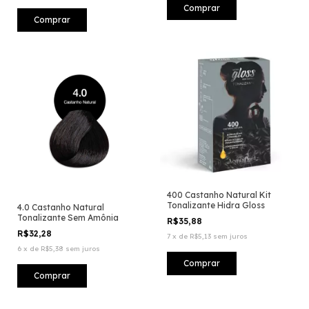
400 Castanho Natural Kit
Tonalizante Hidra Gloss
4.0 Castanho Natural
Tonalizante Sem Amônia
R$35,88
R$32,28
7
x
de
R$5,13
sem juros
6
x
de
R$5,38
sem juros