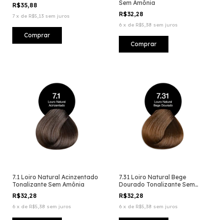
Sem Amônia
R$35,88
R$32,28
7
x
de
R$5,13
sem juros
6
x
de
R$5,38
sem juros
7.1 Loiro Natural Acinzentado
7.31 Loiro Natural Bege
Tonalizante Sem Amônia
Dourado Tonalizante Sem
Amônia
R$32,28
R$32,28
6
x
de
R$5,38
sem juros
6
x
de
R$5,38
sem juros