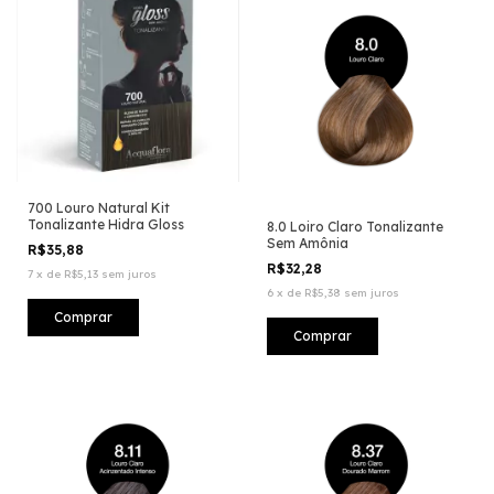
700 Louro Natural Kit
Tonalizante Hidra Gloss
8.0 Loiro Claro Tonalizante
Sem Amônia
R$35,88
R$32,28
7
x
de
R$5,13
sem juros
6
x
de
R$5,38
sem juros