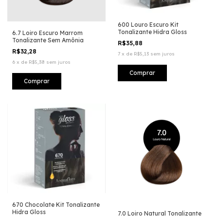
600 Louro Escuro Kit
Tonalizante Hidra Gloss
6.7 Loiro Escuro Marrom
Tonalizante Sem Amônia
R$35,88
R$32,28
7
x
de
R$5,13
sem juros
6
x
de
R$5,38
sem juros
670 Chocolate Kit Tonalizante
Hidra Gloss
7.0 Loiro Natural Tonalizante