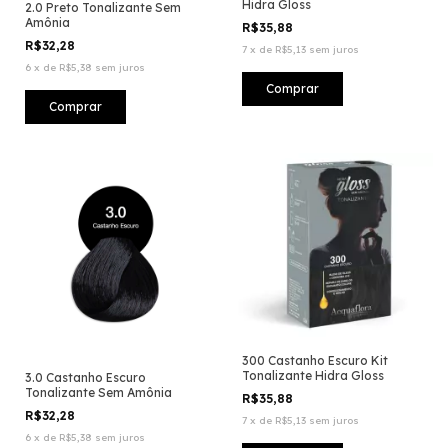
Hidra Gloss
2.0 Preto Tonalizante Sem
Amônia
R$35,88
R$32,28
7
x
de
R$5,13
sem juros
6
x
de
R$5,38
sem juros
300 Castanho Escuro Kit
Tonalizante Hidra Gloss
3.0 Castanho Escuro
Tonalizante Sem Amônia
R$35,88
R$32,28
7
x
de
R$5,13
sem juros
6
x
de
R$5,38
sem juros