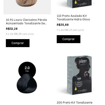
110 Preto Azulado Kit
Tonalizante Hidra Gloss
10.91 Louro Clarissímo Pérola
Acinzentado Tonalizante Sem
R$35,88
Amônia
R$32,28
7
x
de
R$5,13
sem juros
6
x
de
R$5,38
sem juros
200 Preto Kit Tonalizante