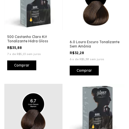
500 Castanho Claro Kit
Tonalizante Hidra Gloss
6.0 Louro Escuro Tonalizante
Sem Amônia
R$35,88
R$32,28
7
x
de
R$5,13
sem juros
6
x
de
R$5,38
sem juros