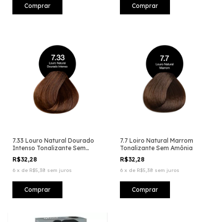
7.33 Louro Natural Dourado
7.7 Loiro Natural Marrom
Intenso Tonalizante Sem
Tonalizante Sem Amônia
Amônia
R$32,28
R$32,28
6
x
de
R$5,38
sem juros
6
x
de
R$5,38
sem juros