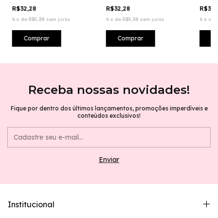
Amônia
Tonal
R$32,28
R$32,28
R$32
6
x
de
R$5,38
sem juros
6
x
de
R$5,38
sem juros
6
x
de
Receba nossas novidades!
Fique por dentro dos últimos lançamentos, promoções imperdíveis e
conteúdos exclusivos!
Institucional