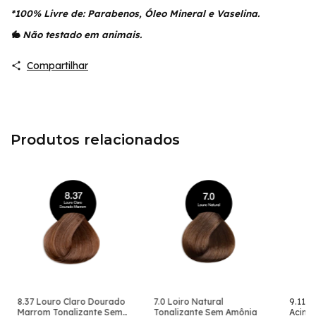
*100% Livre de: Parabenos, Óleo Mineral e Vaselina.
🐇 Não testado em animais.
Compartilhar
Produtos relacionados
8.37 Louro Claro Dourado
7.0 Loiro Natural
9.11 L
Marrom Tonalizante Sem
Tonalizante Sem Amônia
Acinz