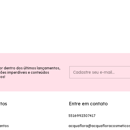
or dentro dos últimos lançamentos,
es imperdíveis e conteúdos
vos!
tos
Entre em contato
5516992307417
entos
acquaflora@acquafloracosmeticos