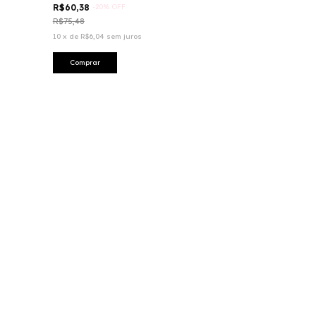
R$60,38
-
20
%
OFF
R$75,48
10
x
de
R$6,04
sem juros