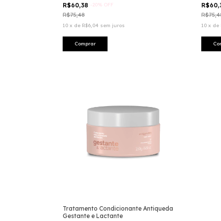
R$60,38
-
20
%
OFF
R$60
R$75,48
R$75,4
10
x
de
R$6,04
sem juros
10
x
de
Tratamento Condicionante Antiqueda
Gestante e Lactante