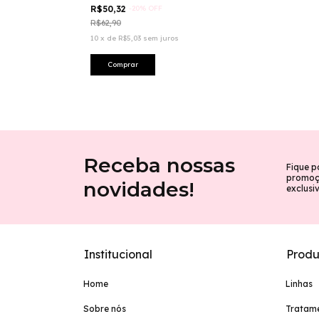
R$50,32
-
20
%
OFF
R$62,90
10
x
de
R$5,03
sem juros
Receba nossas
Fique p
promoçõ
novidades!
exclusi
Institucional
Produ
Home
Linhas
Sobre nós
Tratam