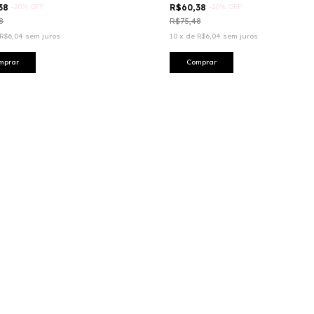
,38
-
20
%
OFF
R$60,38
-
20
%
OFF
8
R$75,48
R$6,04
sem juros
10
x
de
R$6,04
sem juros