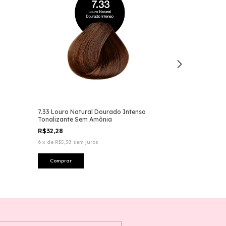
7.33 Louro Natural Dourado Intenso
2.0 Preto Tona
Tonalizante Sem Amônia
R$32,28
R$32,28
6
x
de
R$5,38
sem
6
x
de
R$5,38
sem juros