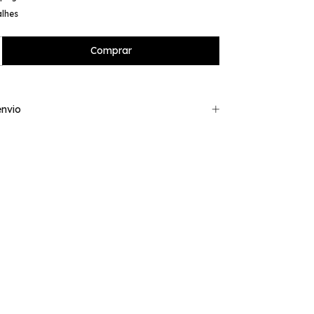
alhes
nvio