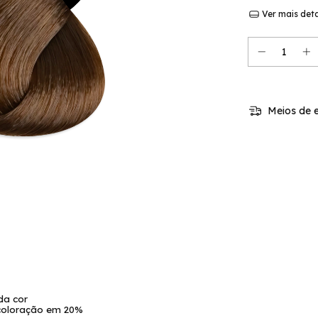
Ver mais det
Meios de e
da cor
 coloração em 20%