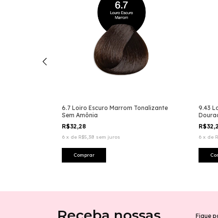
o Marrom
6.7 Loiro Escuro Marrom Tonalizante
9.43 L
Sem Amônia
Doura
R$32,28
R$32,
6
x
de
R$5,38
sem juros
6
x
de
R
Receba nossas
Fique p