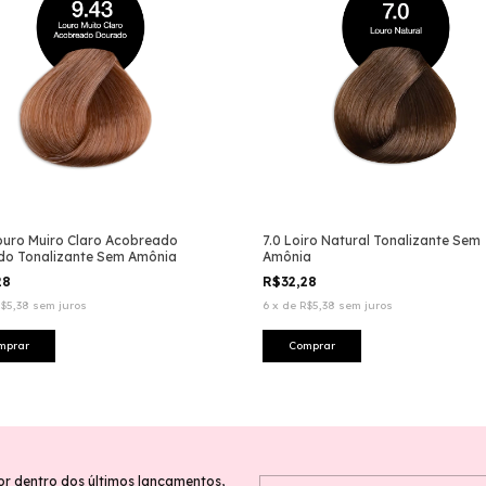
ouro Muiro Claro Acobreado
7.0 Loiro Natural Tonalizante Sem
do Tonalizante Sem Amônia
Amônia
28
R$32,28
$5,38
sem juros
6
x
de
R$5,38
sem juros
or dentro dos últimos lançamentos,