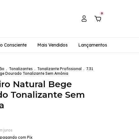
0
o Consciente
Mais Vendidos
Lançamentos
ão
.
Tonalizantes
.
Tonalizante Profissional
.
7.31
ege Dourado Tonalizante Sem Amônia
oiro Natural Bege
o Tonalizante Sem
a
m juros
pagando com Pix