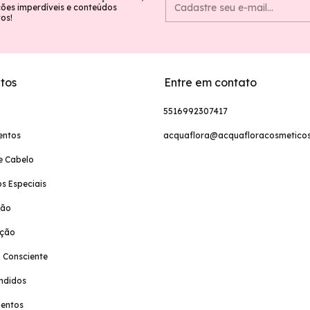
es imperdíveis e conteúdos
vos!
tos
Entre em contato
5516992307417
entos
acquaflora@acquafloracosmeticos
e Cabelo
s Especiais
ção
ação
 Consciente
ndidos
entos