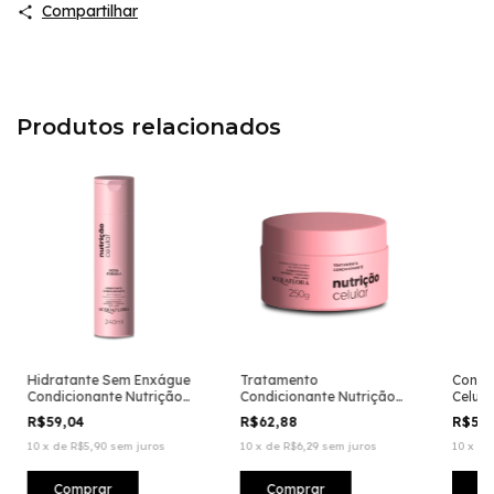
Compartilhar
Produtos relacionados
Hidratante Sem Enxágue
Tratamento
Condi
Condicionante Nutrição
Condicionante Nutrição
Celula
Celular
Celular
R$59,04
R$62,88
R$59
10
x
de
R$5,90
sem juros
10
x
de
R$6,29
sem juros
10
x
d