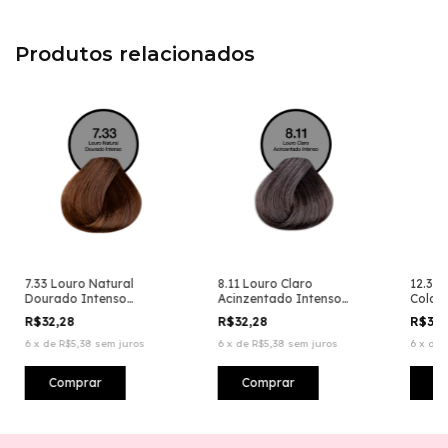
Produtos relacionados
7.33 Louro Natural
8.11 Louro Claro
12.31 
Dourado Intenso
Acinzentado Intenso
Color
Coloração Creme
Coloração Creme
Perma
R$32,28
R$32,28
R$32
Permanente
Permanente
6
x
de
R$5,38
sem juros
6
x
de
R$5,38
sem juros
6
x
de