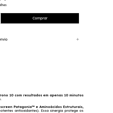
alhes
nvio
rono 10 com resultados em apenas 10 minutos
. 
Corantes Tecnológicos, 10 Óleos Essenciais, Extrato de Algas Marinhas, Phytoscreen Patagonia™ e Aminoácidos Estruturais, 
otentes antioxidantes). Essa sinergia protege os 