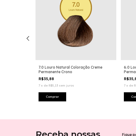
loração Creme
7.0 Louro Natural Coloração Creme
6.0 Lo
Permanente Crono
Perma
R$35,88
R$35,
7
x
de
R$5,13
sem juros
7
x
de
R
Receba nossas
Fique p