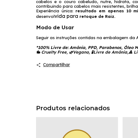
cabelos e o couro cabeludo, nutre, hidrata, co
contribuindo para cabelos mais resistentes, brilh
Experiência única: 
resultado em apenas 10 m
vida para 
desenvol
retoque de Raiz.
Modo de Usar
S
eguir as instruções contidas na embalagem da A
*100% Livre de: Amônia, PPD, Parabenos, Óleo Mi
🐇 Cruelty Free, 🌿Vegano, 🧪Livre de Amônia,🔺 L
Compartilhar
Produtos relacionados