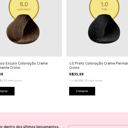
uro Escuro Coloração Creme
1.0 Preto Coloração Creme Perma
nente Crono
Crono
88
R$35,88
$5,13
sem juros
7
x
de
R$5,13
sem juros
or dentro dos últimos lançamentos,