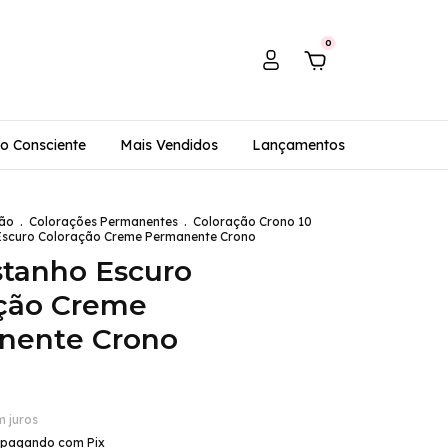
0
o Consciente
Mais Vendidos
Lançamentos
ão
.
Colorações Permanentes
.
Coloração Crono 10
Escuro Coloração Creme Permanente Crono
stanho Escuro
ção Creme
nente Crono
m juros
pagando com Pix