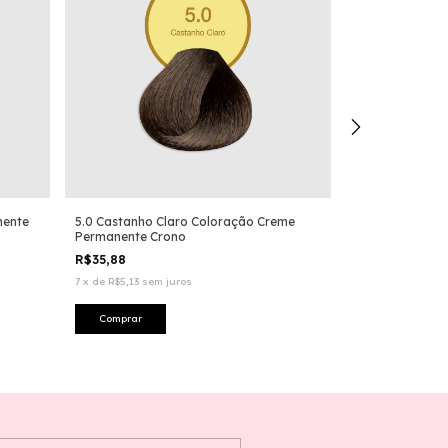
nente
5.0 Castanho Claro Coloração Creme
4.0 Castanho N
Permanente Crono
Permanente Cr
R$35,88
R$35,88
7
x
de
R$5,13
sem juros
7
x
de
R$5,13
sem 