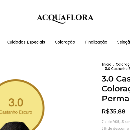
Cuidados Especiais
Coloração
Finalização
Seleçã
Início
.
Coloraç
.
3.0 Castanho 
3.0 Ca
Colora
Perma
R$35,88
7
x de
R$5,13
se
5% de desconto