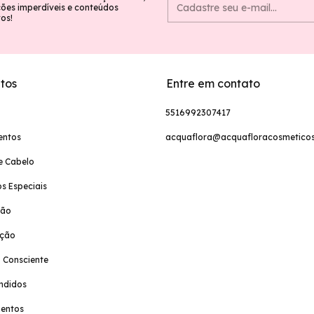
es imperdíveis e conteúdos
vos!
tos
Entre em contato
5516992307417
entos
acquaflora@acquafloracosmeticos
e Cabelo
s Especiais
ção
ação
 Consciente
ndidos
entos