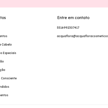
tos
Entre em contato
5516992307417
entos
acquaflora@acquafloracosmeticos
e Cabelo
s Especiais
ção
ação
 Consciente
ndidos
entos