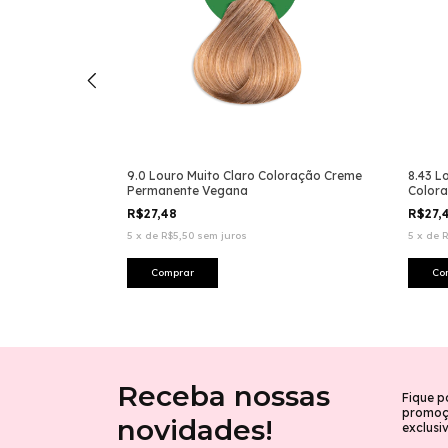
tenso
9.0 Louro Muito Claro Coloração Creme
8.43 L
egana
Permanente Vegana
Color
R$27,48
R$27,
5
x
de
R$5,50
sem juros
5
x
de
R
Receba nossas
Fique p
promoçõ
novidades!
exclusi