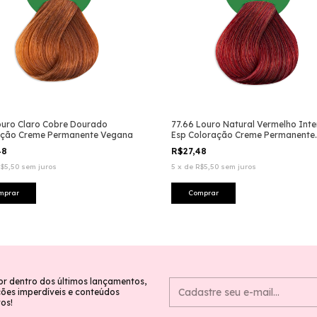
ouro Claro Cobre Dourado
77.66 Louro Natural Vermelho Int
ação Creme Permanente Vegana
Esp Coloração Creme Permanente
Vegana
48
R$27,48
$5,50
sem juros
5
x
de
R$5,50
sem juros
or dentro dos últimos lançamentos,
es imperdíveis e conteúdos
vos!