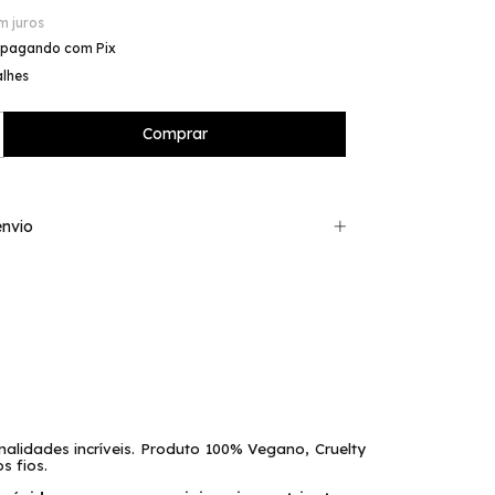
m juros
pagando com Pix
alhes
nvio
alidades incríveis. Produto 100% Vegano, Cruelty
s fios.