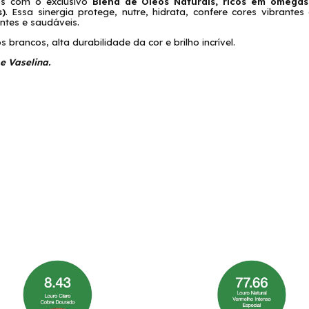
os com o exclusivo
Blend de Óleos Naturais, ricos em ômegas,
)
. Essa sinergia protege, nutre, hidrata, confere cores vibrante
antes e saudáveis.
s brancos, alta durabilidade da cor e brilho incrível.
e Vaselina.