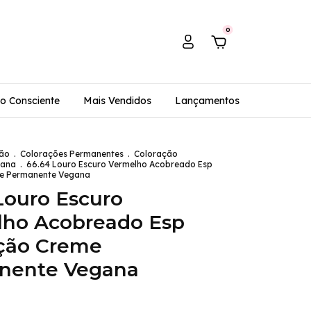
0
o Consciente
Mais Vendidos
Lançamentos
ão
.
Colorações Permanentes
.
Coloração
gana
.
66.64 Louro Escuro Vermelho Acobreado Esp
e Permanente Vegana
Louro Escuro
lho Acobreado Esp
ção Creme
nente Vegana