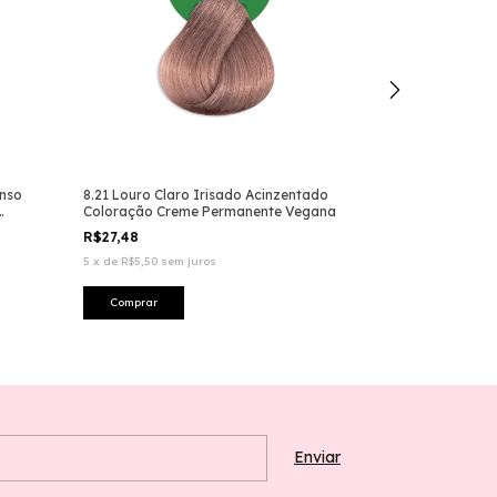
enso
8.21 Louro Claro Irisado Acinzentado
0.4 Cobre Col
Coloração Creme Permanente Vegana
Vegana
R$27,48
R$27,48
5
x
de
R$5,50
sem juros
5
x
de
R$5,50
sem