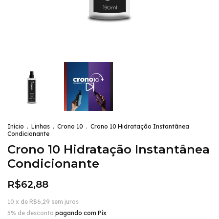
Início
.
Linhas
.
Crono 10
.
Crono 10 Hidratação Instantânea
Condicionante
Crono 10 Hidratação Instantânea
Condicionante
R$62,88
10
x de
R$6,29
sem juros
5% de desconto
pagando com Pix