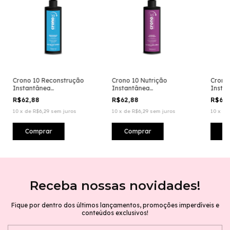
Crono 10 Reconstrução
Crono 10 Nutrição
Crono
Instantânea
Instantânea
Insta
Condicionante
Condicionante
Condi
R$62,88
R$62,88
R$62
10
x
de
R$6,29
sem juros
10
x
de
R$6,29
sem juros
10
x
d
Receba nossas novidades!
Fique por dentro dos últimos lançamentos, promoções imperdíveis e
conteúdos exclusivos!