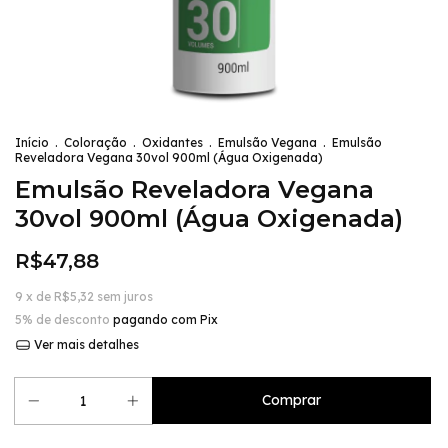
Início
.
Coloração
.
Oxidantes
.
Emulsão Vegana
.
Emulsão
Reveladora Vegana 30vol 900ml (Água Oxigenada)
Emulsão Reveladora Vegana
30vol 900ml (Água Oxigenada)
R$47,88
9
x de
R$5,32
sem juros
5% de desconto
pagando com Pix
Ver mais detalhes