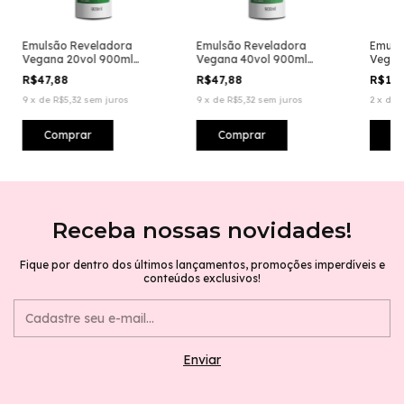
Emulsão Reveladora
Emulsão Reveladora
Emuls
Vegana 20vol 900ml
Vegana 40vol 900ml
Vegan
(Água Oxigenada)
(Água Oxigenada)
Oxige
R$47,88
R$47,88
R$13
9
x
de
R$5,32
sem juros
9
x
de
R$5,32
sem juros
2
x
de
Receba nossas novidades!
Fique por dentro dos últimos lançamentos, promoções imperdíveis e
conteúdos exclusivos!