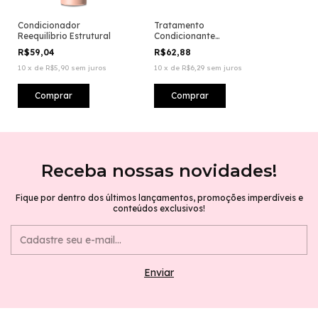
Condicionador
Tratamento
Reequilíbrio Estrutural
Condicionante
Reequilíbrio Estrutural
R$59,04
R$62,88
10
x
de
R$5,90
sem juros
10
x
de
R$6,29
sem juros
Receba nossas novidades!
Fique por dentro dos últimos lançamentos, promoções imperdíveis e
conteúdos exclusivos!