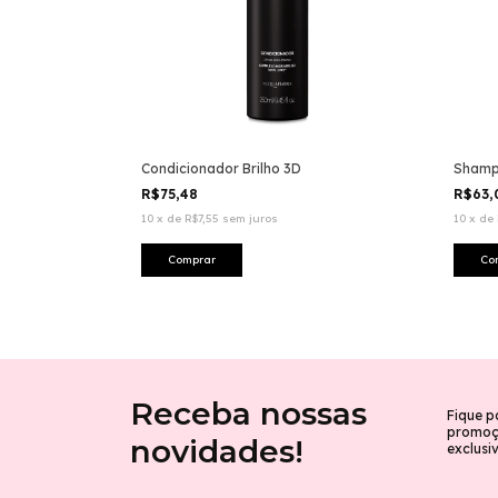
Condicionador Brilho 3D
Shamp
R$75,48
R$63
10
x
de
R$7,55
sem juros
10
x
de
Receba nossas
Fique p
promoçõ
novidades!
exclusi