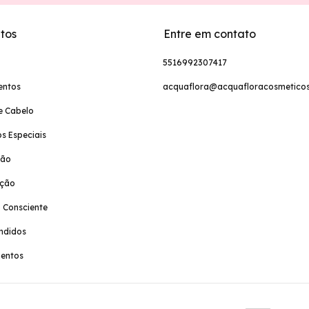
tos
Entre em contato
5516992307417
entos
acquaflora@acquafloracosmeticos
e Cabelo
s Especiais
ção
ação
 Consciente
ndidos
entos