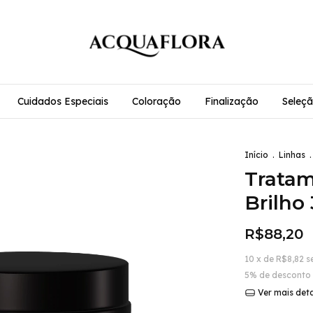
Cuidados Especiais
Coloração
Finalização
Seleçã
Início
.
Linhas
.
Tratam
Brilho
R$88,20
10
x de
R$8,82
s
5% de desconto
Ver mais det