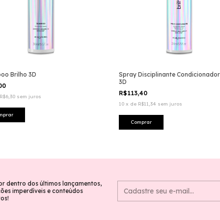
oo Brilho 3D
Spray Disciplinante Condicionador
3D
,00
R$113,40
R$6,30
sem juros
10
x
de
R$11,34
sem juros
or dentro dos últimos lançamentos,
es imperdíveis e conteúdos
vos!