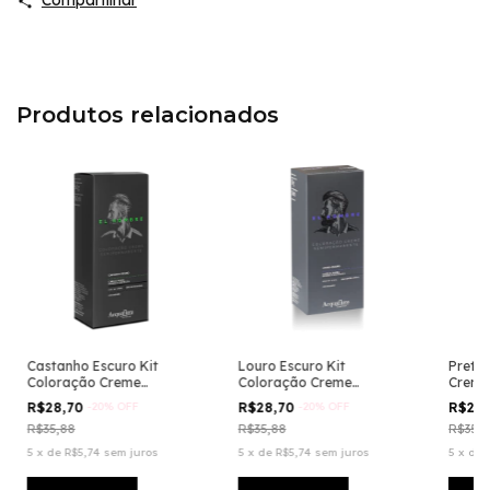
Compartilhar
Produtos relacionados
Castanho Escuro Kit
Louro Escuro Kit
Preto 
Coloração Creme
Coloração Creme
Creme
Semipermanente El
Semipermanente El
Homb
R$28,70
-
20
%
OFF
R$28,70
-
20
%
OFF
R$28
Hombre
Hombre
R$35,88
R$35,88
R$35,8
5
x
de
R$5,74
sem juros
5
x
de
R$5,74
sem juros
5
x
de