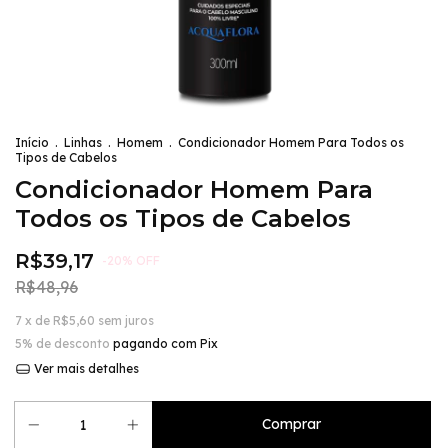
Início
.
Linhas
.
Homem
.
Condicionador Homem Para Todos os
Tipos de Cabelos
Condicionador Homem Para
Todos os Tipos de Cabelos
R$39,17
-
20
%
OFF
R$48,96
7
x de
R$5,60
sem juros
5% de desconto
pagando com Pix
Ver mais detalhes