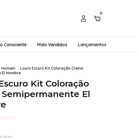
0
o Consciente
Mais Vendidos
Lançamentos
Homem
.
Louro Escuro Kit Coloração Creme
 El Hombre
Escuro Kit Coloração
 Semipermanente El
re
20
%
OFF
m juros