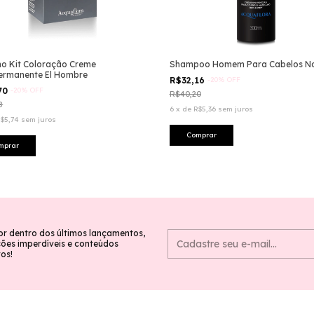
ho Kit Coloração Creme
Shampoo Homem Para Cabelos N
ermanente El Hombre
R$32,16
-
20
%
OFF
70
-
20
%
OFF
R$40,20
8
6
x
de
R$5,36
sem juros
$5,74
sem juros
or dentro dos últimos lançamentos,
es imperdíveis e conteúdos
vos!