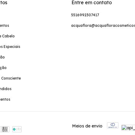
tos
Entre em contato
5516992307417
entos
acquaflora@acquafloracosmeticos
e Cabelo
s Especiais
ção
ação
 Consciente
ndidos
entos
Meios de envio