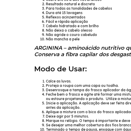
Resultado natural e discreto
Para todas as tonalidades de cabelos
Dura até 15 lavagens
Reflexos acinzentados
Fácil e rápida aplicação
Cabelo hidratado e com brilho
Não deixa o cabelo oleoso
Não agride o couro cabeludo
Não mancha a pele
ARGININA
– aminoácido nutritivo qu
Conserva a fibra capilar dos desgast
Modo de Usar:
Calce as luvas.
Proteja a roupa com uma capa ou toalha.
Desenrosque a tampa do frasco aplicador da ág
Feche bem o frasco e agite até formar uma mist
ou estoure projetando o produto. Utilize a mist
Inicie a aplicação. A aplicação deve ser feita d
antes da aplicação.
Aplique a mistura com o bico do frasco aplicado
Deixe agir por 5 minutos.
Marque no relógio. O tempo é importante e deve
Se desejar uma melhor cobertura dos fios branco
Terminado o tempo de pausa, enxague com água