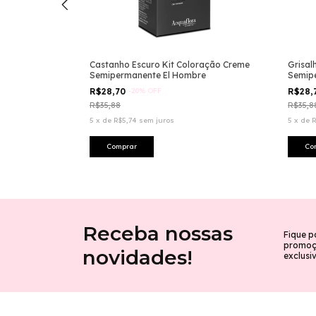
ração Creme
Castanho Escuro Kit Coloração Creme
Grisal
re
Semipermanente El Hombre
Semip
R$28,70
-
20
%
OFF
R$28,
R$35,88
R$35,8
5
x
de
R$5,74
sem juros
5
x
de
R
Receba nossas
Fique p
promoçõ
novidades!
exclusi