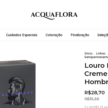
Cuidados Especiais
Coloração
Finalização
Seleçã
Início
.
Linhas
.
Semipermanente
Louro 
Creme
Homb
R$28,70
-
R$35,88
5
x de
R$5,74
se