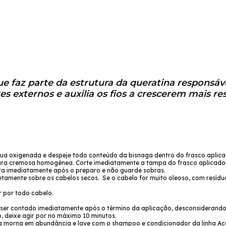
e faz parte da estrutura da queratina responsáv
es externos e auxilia os fios a crescerem mais res
ua oxigenada e despeje todo conteúdo da bisnaga dentro do frasco aplica
ura cremosa homogênea. Corte imediatamente a tampa do frasco aplicador, 
ura imediatamente após o preparo e não guarde sobras.
iretamente sobre os cabelos secos. Se o cabelo for muito oleoso, com resíd
r por todo cabelo.
 ser contado imediatamente após o término da aplicação, desconsiderand
, deixe agir por no máximo 10 minutos.
 morna em abundância e lave com o shampoo e condicionador da linha Ac