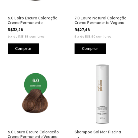
6.0 Loiro Escuro Coloração
7.0 Louro Natural Coloração
Creme Permanente
Creme Permanente Vegana
R$32,28
R$27,48
6
x
de
R$5,38
sem juros
5
x
de
R$5,50
sem juros
6.0 Louro Escuro Coloração
Shampoo Sol Mar Piscina
Creme Permanente Vegana