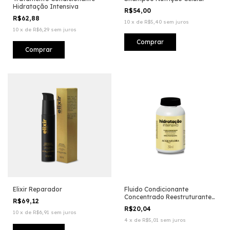
Hidratação Intensiva
R$54,00
R$62,88
10
x
de
R$5,40
sem juros
10
x
de
R$6,29
sem juros
Elixir Reparador
Fluido Condicionante
Concentrado Reestruturante
R$69,12
Hidratação Intensiva
R$20,04
10
x
de
R$6,91
sem juros
4
x
de
R$5,01
sem juros