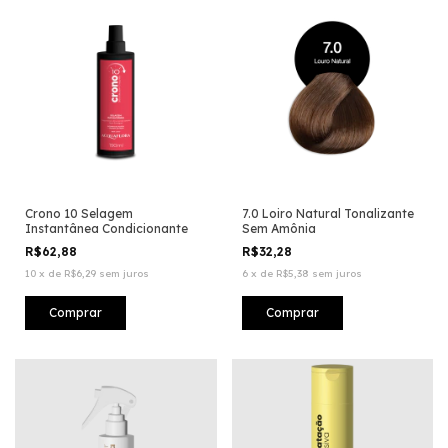
Crono 10 Selagem
7.0 Loiro Natural Tonalizante
Instantânea Condicionante
Sem Amônia
R$62,88
R$32,28
10
x
de
R$6,29
sem juros
6
x
de
R$5,38
sem juros