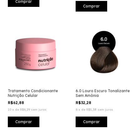
Tratamento Condicionante
6.0 Louro Escuro Tonalizante
Nutrição Celular
Sem Amônia
R$62,88
R$32,28
10
x
de
R$6,29
sem juros
6
x
de
R$5,38
sem juros