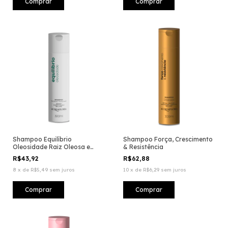
Shampoo Equilíbrio
Shampoo Força, Crescimento
Oleosidade Raiz Oleosa e
& Resistência
Pontas Secas
R$43,92
R$62,88
8
x
de
R$5,49
sem juros
10
x
de
R$6,29
sem juros