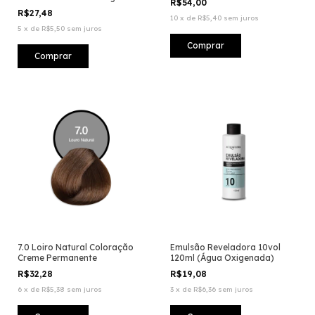
R$54,00
R$27,48
10
x
de
R$5,40
sem juros
5
x
de
R$5,50
sem juros
7.0 Loiro Natural Coloração
Emulsão Reveladora 10vol
Creme Permanente
120ml (Água Oxigenada)
R$32,28
R$19,08
6
x
de
R$5,38
sem juros
3
x
de
R$6,36
sem juros