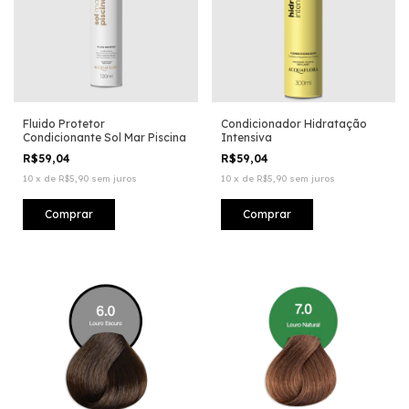
Fluido Protetor
Condicionador Hidratação
Condicionante Sol Mar Piscina
Intensiva
R$59,04
R$59,04
10
x
de
R$5,90
sem juros
10
x
de
R$5,90
sem juros