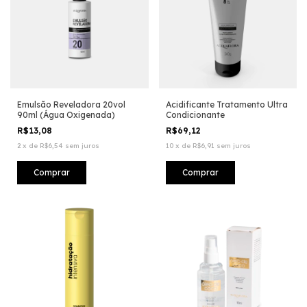
Emulsão Reveladora 20vol
Acidificante Tratamento Ultra
90ml (Água Oxigenada)
Condicionante
R$13,08
R$69,12
2
x
de
R$6,54
sem juros
10
x
de
R$6,91
sem juros